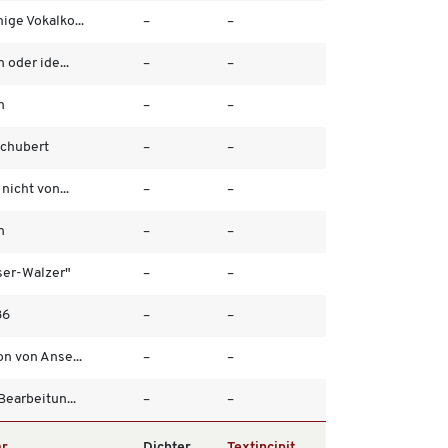
ge Vokalko...
–
–
 oder ide...
–
–
n
–
–
Schubert
–
–
nicht von...
–
–
n
–
–
ser-Walzer"
–
–
36
–
–
n von Anse...
–
–
Bearbeitun...
–
–
r
Dichter
Textincipit