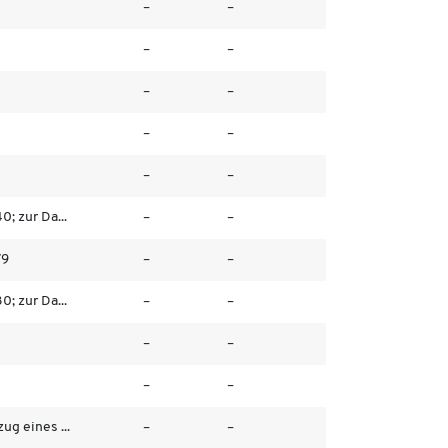
–
–
–
–
–
–
–
–
–
–
0; zur Da...
–
–
79
–
–
0; zur Da...
–
–
–
–
–
–
ug eines ...
–
–