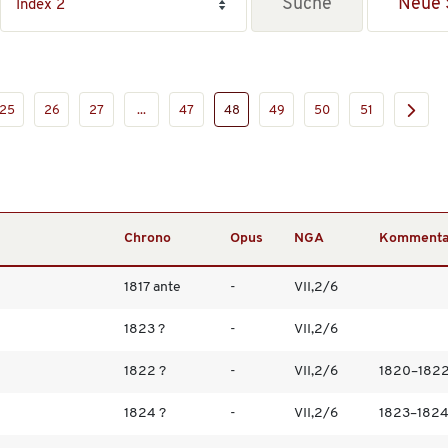
Neue 
25
26
27
...
47
48
49
50
51
Chrono
Opus
NGA
Kommenta
1817 ante
-
VII,2/6
1823 ?
-
VII,2/6
1822 ?
-
VII,2/6
1820–182
1824 ?
-
VII,2/6
1823–182