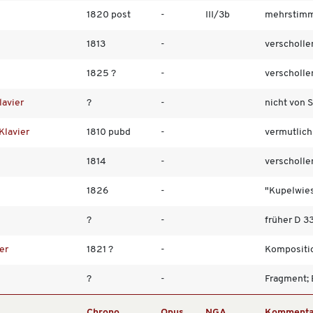
1820 post
-
III/3b
mehrstimmi
1813
-
verschollen
1825 ?
-
verscholle
lavier
?
-
nicht von 
Klavier
1810 pubd
-
vermutlich 
1814
-
verscholle
1826
-
"Kupelwie
?
-
früher D 3
er
1821 ?
-
Kompositio
?
-
Fragment; 
Chrono
Opus
NGA
Kommenta