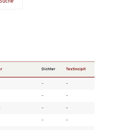
Suche
r
Dichter
Textincipit
–
–
–
–
2
–
–
4
–
–