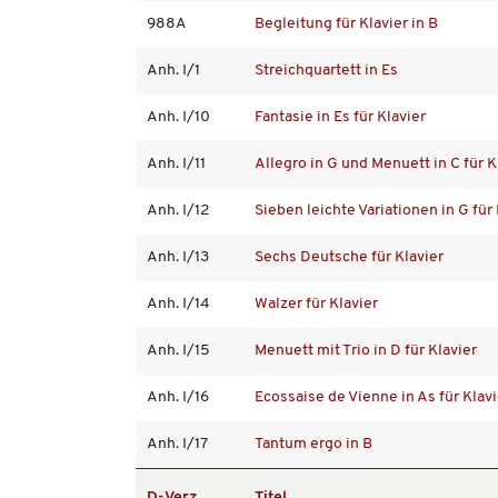
988A
Begleitung für Klavier in B
Anh. I/1
Streichquartett in Es
Anh. I/10
Fantasie in Es für Klavier
Anh. I/11
Allegro in G und Menuett in C für K
Anh. I/12
Sieben leichte Variationen in G für 
Anh. I/13
Sechs Deutsche für Klavier
Anh. I/14
Walzer für Klavier
Anh. I/15
Menuett mit Trio in D für Klavier
Anh. I/16
Ecossaise de Vienne in As für Klavi
Anh. I/17
Tantum ergo in B
D-Verz.
Titel