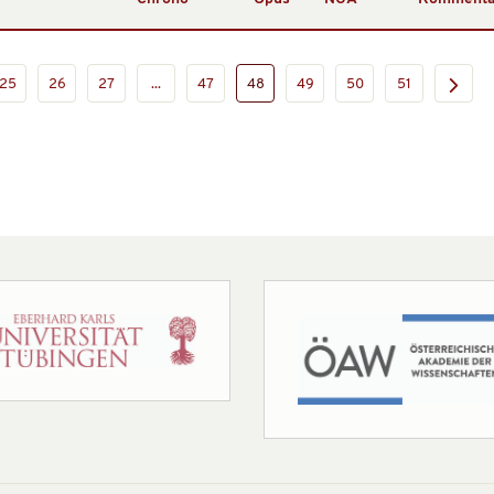
25
26
27
...
47
48
49
50
51