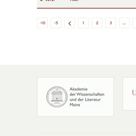
-10
-5
1
2
3
...