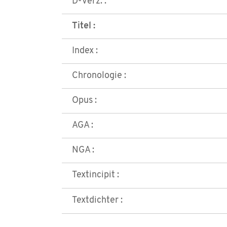
D-Verz. :
Titel :
Index :
Chronologie :
Opus :
AGA :
NGA :
Textincipit :
Textdichter :