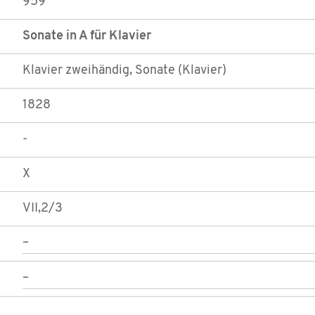
959
Sonate in A für Klavier
Klavier zweihändig, Sonate (Klavier)
1828
-
X
VII,2/3
–
–