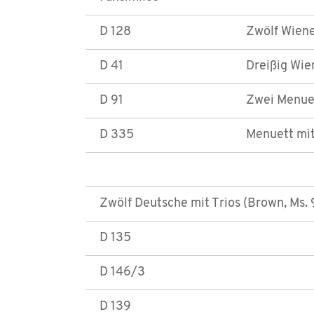
D 128
Zwölf Wiene
D 41
Dreißig Wie
D 91
Zwei Menuet
D 335
Menuett mit 
Zwölf Deutsche mit Trios (Brown, Ms. 
D 135
D 146/3
D 139