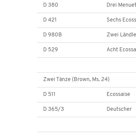
D 380
Drei Menuett
D 421
Sechs Ecoss
D 980B
Zwei Ländler
D 529
Acht Ecossa
Zwei Tänze (Brown, Ms. 24)
D 511
Ecossaise
D 365/3
Deutscher