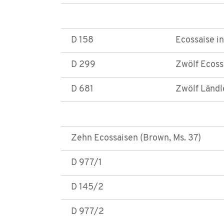
D 158
Ecossaise in
D 299
Zwölf Ecoss
D 681
Zwölf Ländl
Zehn Ecossaisen (Brown, Ms. 37)
D 977/1
D 145/2
D 977/2