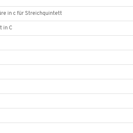
re in c für Streichquintett
t in C