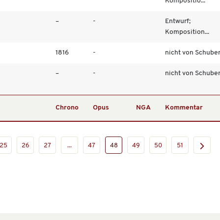
Kompositio...
–
-
Entwurf;
Komposition...
1816
-
nicht von Schuber
–
-
nicht von Schubert;
Chrono
Opus
NGA
Kommentar
25
26
27
...
47
48
49
50
51