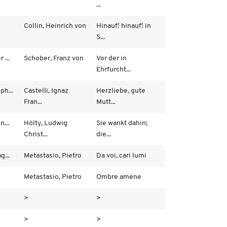
...
Collin, Heinrich von
Hinauf! hinauf! in
S...
 ...
Schober, Franz von
Vor der in
Ehrfurcht...
ph...
Castelli, Ignaz
Herzliebe, gute
Fran...
Mutt...
n...
Hölty, Ludwig
Sie wankt dahin;
Christ...
die...
g...
Metastasio, Pietro
Da voi, cari lumi
Metastasio, Pietro
Ombre amene
>
>
>
>