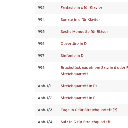
993
Fantasie in c für Klavier
994
Sonate in e für Klavier
995
Sechs Menuette für Bläser
996
Ouvertüre in D
997
Sinfonie in D
998
Bruchstück aus einem Satz in d oder F
Streichquartett
Anh. I/1
Streichquartett in Es
Anh. I/2
Streichquartett in F
Anh. I/3
Fuge in C für Streichquartett (?)
Anh. I/4
Satz in G für Streichquartett