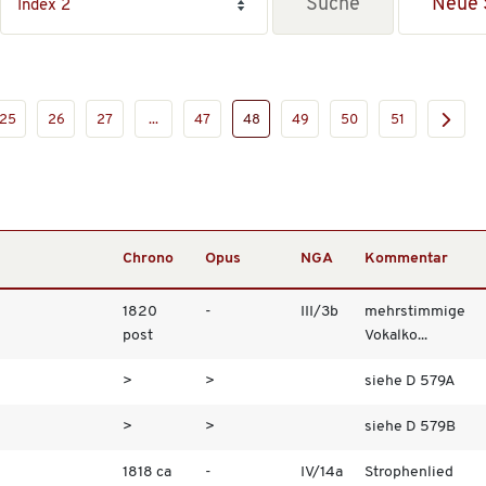
Neue 
25
26
27
...
47
48
49
50
51
Chrono
Opus
NGA
Kommentar
1820
-
III/3b
mehrstimmige
post
Vokalko...
>
>
siehe D 579A
>
>
siehe D 579B
1818 ca
-
IV/14a
Strophenlied