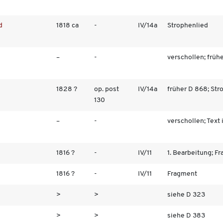
d
1818 ca
-
IV/14a
Strophenlied
–
-
verschollen; früher
1828 ?
op. post
IV/14a
früher D 868; Stro
130
–
-
verschollen; Text i
1816 ?
-
IV/11
1. Bearbeitung; Fra
1816 ?
-
IV/11
Fragment
>
>
siehe D 323
>
>
siehe D 383