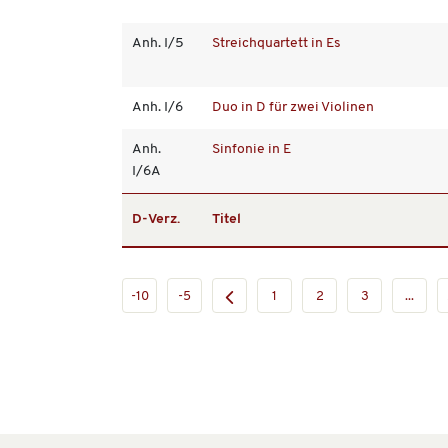
Anh. I/5
Streichquartett in Es
Anh. I/6
Duo in D für zwei Violinen
Anh.
Sinfonie in E
I/6A
D-Verz.
Titel
-10
-5
1
2
3
...