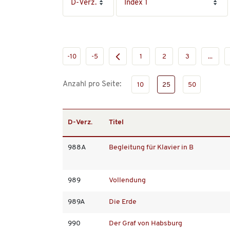
-10
-5
1
2
3
...
Anzahl pro Seite:
10
25
50
D-Verz.
Titel
988A
Begleitung für Klavier in B
989
Vollendung
989A
Die Erde
990
Der Graf von Habsburg