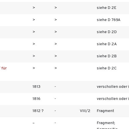
>
>
siehe D 2E
>
>
siehe D 769A
>
>
siehe D 2D
>
>
siehe D 2A
>
>
siehe D 2B
 für
>
>
siehe D 2C
1813
-
verschollen oder i
1816
-
verschollen oder i
1812 ?
-
VIII/2
Fragment
–
-
Fragment;