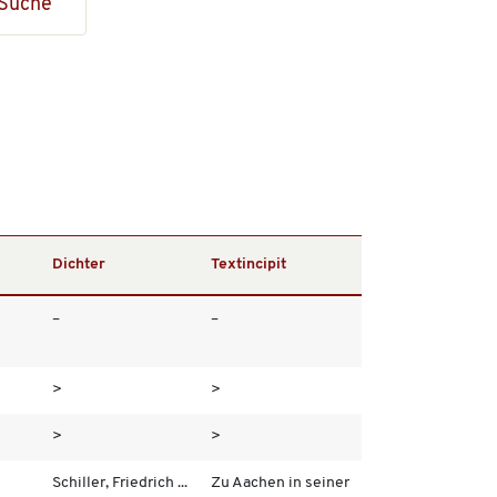
Suche
Dichter
Textincipit
–
–
>
>
>
>
Schiller, Friedrich ...
Zu Aachen in seiner