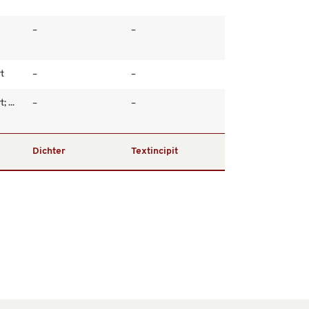
–
–
t
–
–
 ...
–
–
Dichter
Textincipit