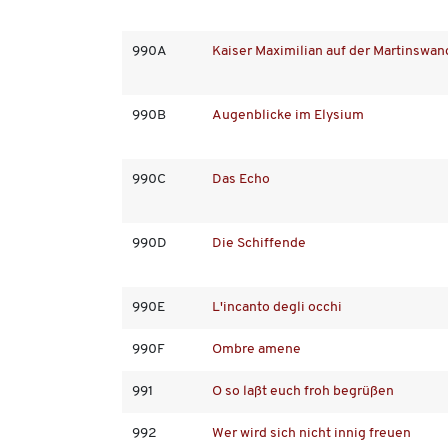
990A
Kaiser Maximilian auf der Martinswan
990B
Augenblicke im Elysium
990C
Das Echo
990D
Die Schiffende
990E
L'incanto degli occhi
990F
Ombre amene
991
O so laßt euch froh begrüßen
992
Wer wird sich nicht innig freuen