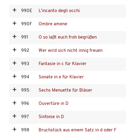
990E
L'incanto degli occhi
990F
Ombre amene
991
O so laßt euch froh begrüßen
992
Wer wird sich nicht innig freuen
993
Fantasie in c für Klavier
994
Sonate in e für Klavier
995
Sechs Menuette für Bläser
996
Ouvertüre in D
997
Sinfonie in D
998
Bruchstück aus einem Satz in d oder F