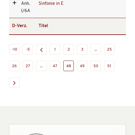
Anh.
Sinfonie in E
I/6A
D-Verz.
Titel
-10
-5
1
2
3
...
25
26
27
...
47
48
49
50
51