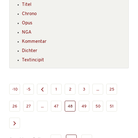
Titel
Chrono
Opus
NGA
Kommentar
Dichter
Textincipit
-10
-5
1
2
3
...
25
26
27
...
47
48
49
50
51