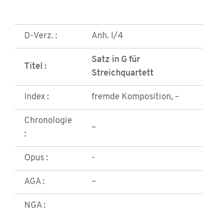
D-Verz. :
Anh. I/4
Satz in G für
Titel :
Streichquartett
Index :
fremde Komposition, –
Chronologie
–
:
Opus :
-
AGA :
–
NGA :