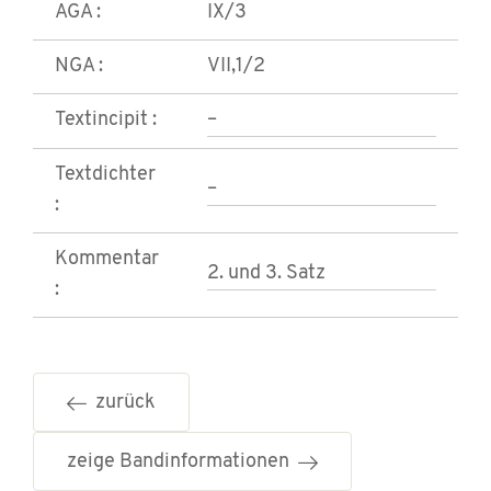
AGA :
IX/3
NGA :
VII,1/2
Textincipit :
–
Textdichter
–
:
Kommentar
2. und 3. Satz
:
zurück
zeige Bandinformationen