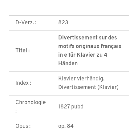
D-Verz. :
823
Divertissement sur des
motifs originaux français
Titel :
in e für Klavier zu 4
Händen
Klavier vierhändig,
Index :
Divertissement (Klavier)
Chronologie
1827 pubd
:
Opus :
op. 84