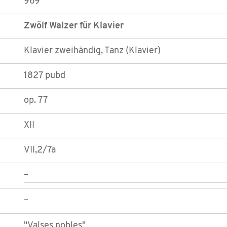
969
Zwölf Walzer für Klavier
Klavier zweihändig, Tanz (Klavier)
1827 pubd
op. 77
XII
VII,2/7a
–
–
"Valses nobles"