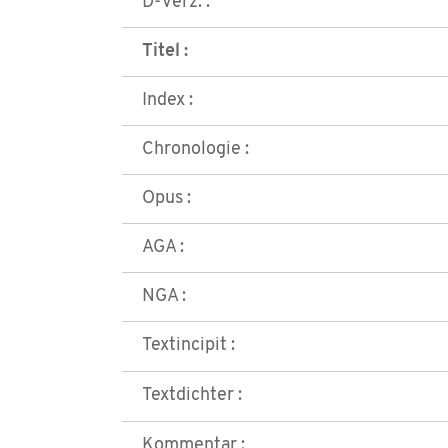
D-Verz. :
Titel :
Index :
Chronologie :
Opus :
AGA :
NGA :
Textincipit :
Textdichter :
Kommentar :