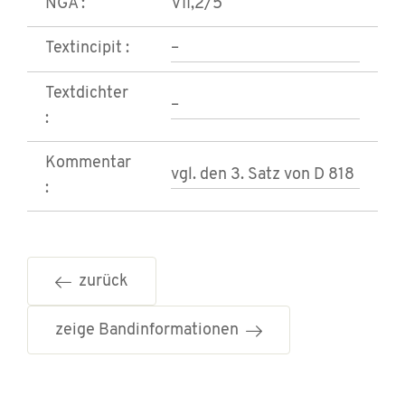
NGA :
VII,2/5
Textincipit :
–
Textdichter
–
:
Kommentar
vgl. den 3. Satz von D 818
:
zurück
zeige Bandinformationen