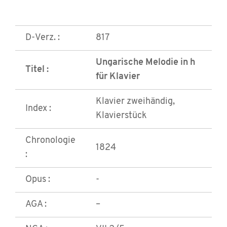
D-Verz. :
817
Ungarische Melodie in h
Titel :
für Klavier
Klavier zweihändig,
Index :
Klavierstück
Chronologie
1824
:
Opus :
-
AGA :
–