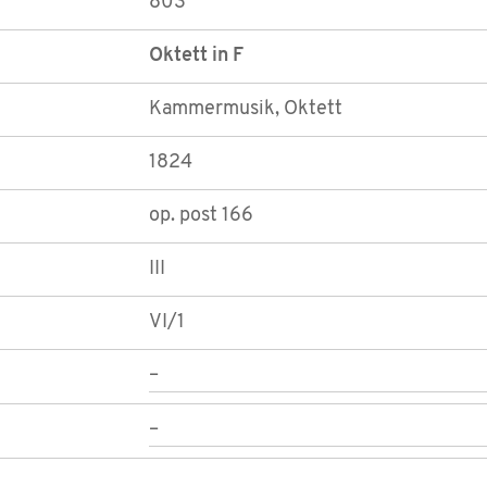
803
Oktett in F
Kammermusik, Oktett
1824
op. post 166
III
VI/1
–
–