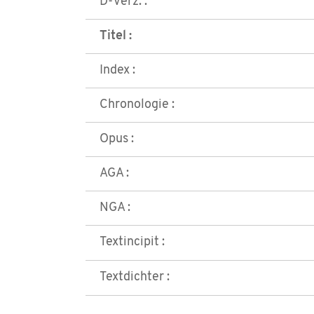
D-Verz. :
Titel :
Index :
Chronologie :
Opus :
AGA :
NGA :
Textincipit :
Textdichter :