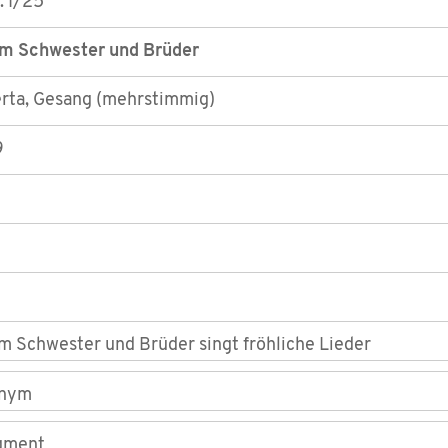
. I/25
m Schwester und Brüder
erta, Gesang (mehrstimmig)
9
m Schwester und Brüder singt fröhliche Lieder
nym
gment