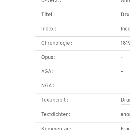
D-Verz. :
Anh
Titel :
Dru
Index :
Inc
Chronologie :
181
Opus :
-
AGA :
–
NGA :
Textincipit :
Dru
Textdichter :
ano
Kommentar :
Fra