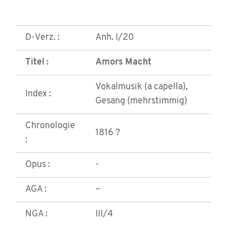
D-Verz. :
Anh. I/20
Titel :
Amors Macht
Vokalmusik (a capella),
Index :
Gesang (mehrstimmig)
Chronologie
1816 ?
:
Opus :
-
AGA :
–
NGA :
III/4