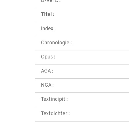
D-Verz. :
Titel :
Index :
Chronologie :
Opus :
AGA :
NGA :
Textincipit :
Textdichter :