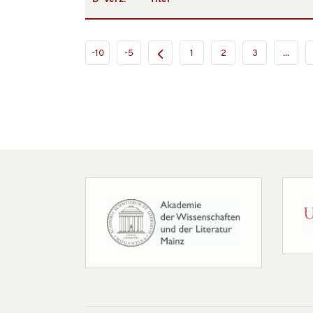
-10
-5
1
2
3
...