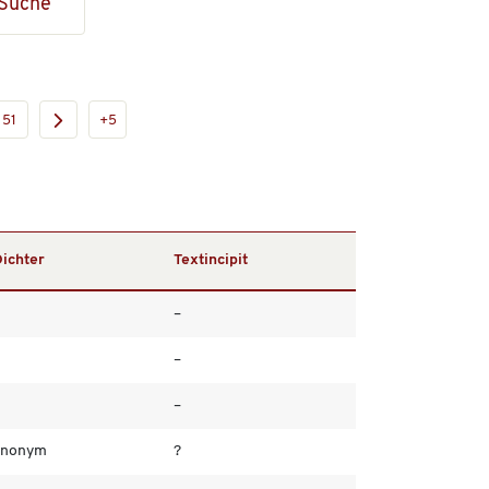
Suche
51
+5
ichter
Textincipit
–
–
–
anonym
?