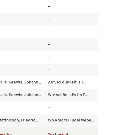
–
–
–
–
–
–
alis-Seewis, Johann...
Auf, es dunkelt, sil...
alis-Seewis, Johann...
Wie schön ist's im F...
–
atthisson, Friedric...
Wo Amors Flügel webe...
ichter
Textincipit