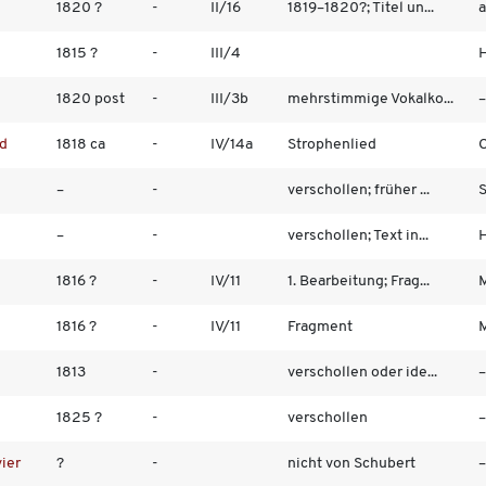
1820 ?
-
II/16
1819–1820?; Titel un...
1815 ?
-
III/4
H
1820 post
-
III/3b
mehrstimmige Vokalko...
–
nd
1818 ca
-
IV/14a
Strophenlied
C
–
-
verschollen; früher ...
S
–
-
verschollen; Text in...
H
1816 ?
-
IV/11
1. Bearbeitung; Frag...
M
1816 ?
-
IV/11
Fragment
M
1813
-
verschollen oder ide...
–
1825 ?
-
verschollen
–
vier
?
-
nicht von Schubert
–