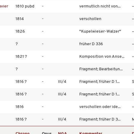
avier
1810 pubd
-
vermutlich nicht von...
–
1814
-
verschollen
–
1826
-
"Kupelwieser-Walzer"
–
?
-
früher D 336
–
1821 ?
-
Komposition von Anse...
–
?
-
Fragment; Bearbeitun...
–
1816 ?
-
III/4
Fragment; früher D 1...
S
1816 ?
-
III/4
Fragment; früher D 1...
S
1816
-
verschollen oder ide...
–
1816 ?
-
III/4
Fragment; früher D 3...
M
Chrono
Opus
NGA
Kommentar
D