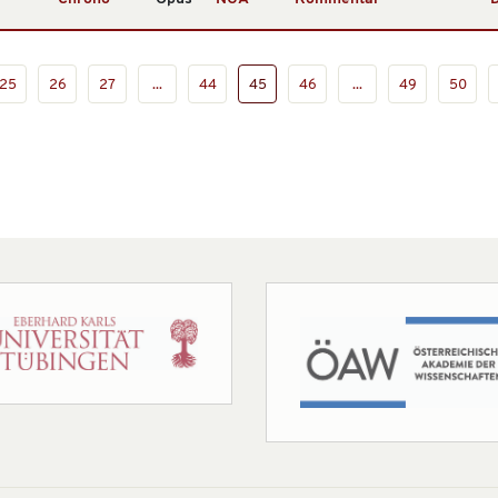
25
26
27
...
44
45
46
...
49
50