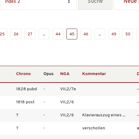
Neue 
25
26
27
...
44
45
46
...
49
50
Chrono
Opus
NGA
Kommentar
D
1828 pubd
-
VII,2/7a
–
1818 post
-
VII,2/6
–
?
-
VII,2/6
Klavierauszug eines ...
–
?
-
verschollen