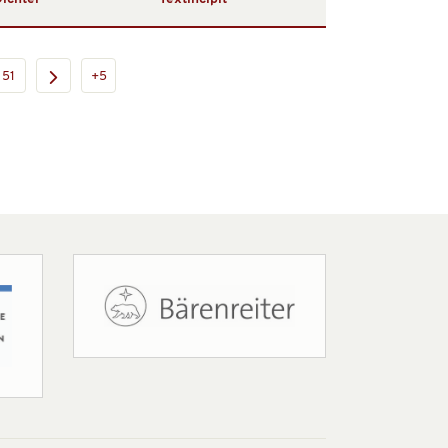
51
+5