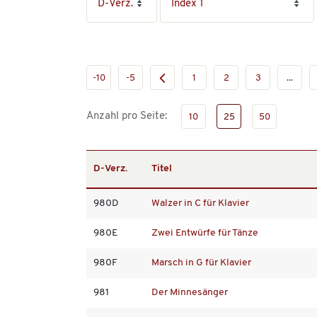
-10
-5
1
2
3
...
Anzahl pro Seite:
10
25
50
D-Verz.
Titel
980D
Walzer in C für Klavier
980E
Zwei Entwürfe für Tänze
980F
Marsch in G für Klavier
981
Der Minnesänger