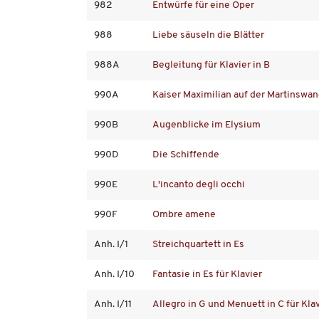
982
Entwürfe für eine Oper
988
Liebe säuseln die Blätter
988A
Begleitung für Klavier in B
990A
Kaiser Maximilian auf der Martinswa
990B
Augenblicke im Elysium
990D
Die Schiffende
990E
L'incanto degli occhi
990F
Ombre amene
Anh. I/1
Streichquartett in Es
Anh. I/10
Fantasie in Es für Klavier
Anh. I/11
Allegro in G und Menuett in C für Kla