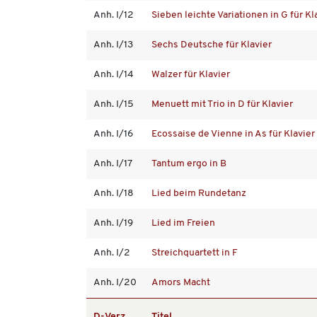
Anh. I/12
Sieben leichte Variationen in G für Kl
Anh. I/13
Sechs Deutsche für Klavier
Anh. I/14
Walzer für Klavier
Anh. I/15
Menuett mit Trio in D für Klavier
Anh. I/16
Ecossaise de Vienne in As für Klavier
Anh. I/17
Tantum ergo in B
Anh. I/18
Lied beim Rundetanz
Anh. I/19
Lied im Freien
Anh. I/2
Streichquartett in F
Anh. I/20
Amors Macht
D-Verz.
Titel