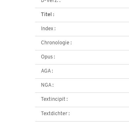
D-Verz. :
Titel :
Index :
Chronologie :
Opus :
AGA :
NGA :
Textincipit :
Textdichter :