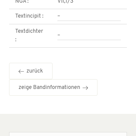
NGA :
VII,1/3
Textincipit :
–
Textdichter
–
:
zurück
zeige Bandinformationen