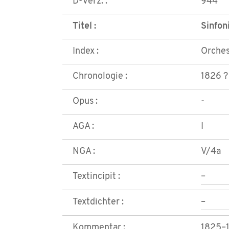
D-Verz. :
944
Titel :
Sinfoni
Index :
Orches
Chronologie :
1826 ?
Opus :
-
AGA :
I
NGA :
V/4a
Textincipit :
–
Textdichter :
–
Kommentar :
1825–1