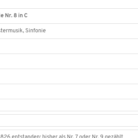
e Nr. 8 in C
termusik, Sinfonie
826 entstanden; bisher als Nr. 7 oder Nr. 9 gezählt