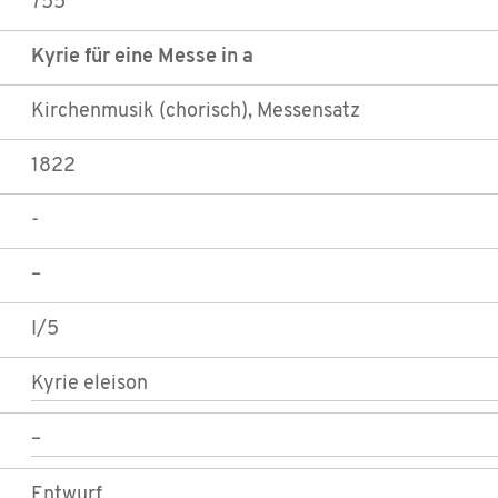
755
Kyrie für eine Messe in a
Kirchenmusik (chorisch), Messensatz
1822
-
–
I/5
Kyrie eleison
–
Entwurf