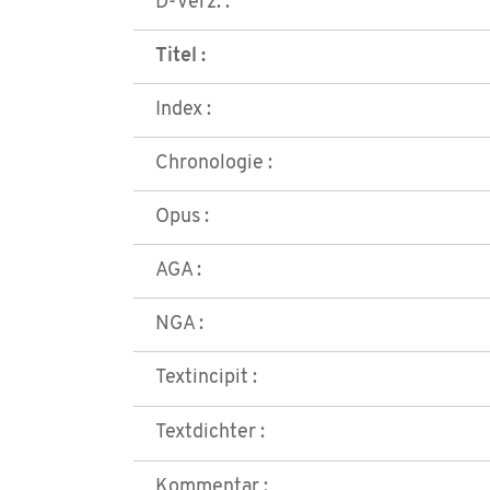
D-Verz. :
Titel :
Index :
Chronologie :
Opus :
AGA :
NGA :
Textincipit :
Textdichter :
Kommentar :