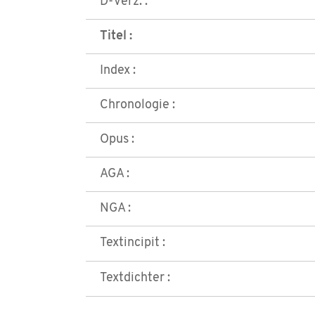
D-Verz. :
Titel :
Index :
Chronologie :
Opus :
AGA :
NGA :
Textincipit :
Textdichter :