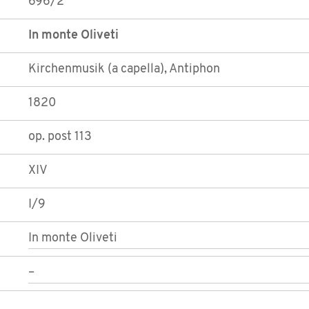
696/2
In monte Oliveti
Kirchenmusik (a capella), Antiphon
1820
op. post 113
XIV
I/9
In monte Oliveti
–