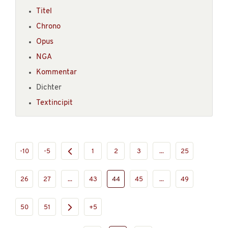
Titel
Chrono
Opus
NGA
Kommentar
Dichter
Textincipit
-10
-5
1
2
3
...
25
26
27
...
43
44
45
...
49
50
51
+5