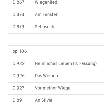
D 867
Wiegenlied
D 878
Am Fenster
D 879
Sehnsucht
op. 106
D 922
Heimliches Lieben (2. Fassung)
D 926
Das Weinen
D 927
Vor meiner Wiege
D 891
An Silvia