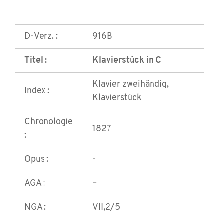
D-Verz. :
916B
Titel :
Klavierstück in C
Klavier zweihändig,
Index :
Klavierstück
Chronologie
1827
:
Opus :
-
AGA :
–
NGA :
VII,2/5