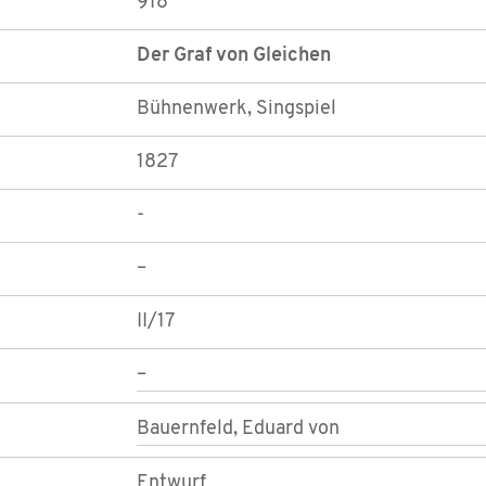
918
Der Graf von Gleichen
Bühnenwerk, Singspiel
1827
-
–
II/17
–
Bauernfeld, Eduard von
Entwurf