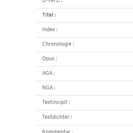
D-Verz. :
Titel :
Index :
Chronologie :
Opus :
AGA :
NGA :
Textincipit :
Textdichter :
Kommentar :