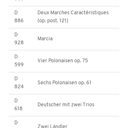
D
Deux Marches Caractéristiques
886
(op. post. 121)
D
Marcia
928
D
Vier Polonaisen op. 75
599
D
Sechs Polonaisen op. 61
824
D
Deutscher mit zwei Trios
618
D
Zwei Ländler