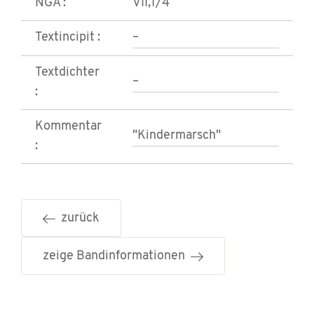
NGA :
VII,1/4
Textincipit :
–
Textdichter
–
:
Kommentar
"Kindermarsch"
:
zurück
zeige Bandinformationen