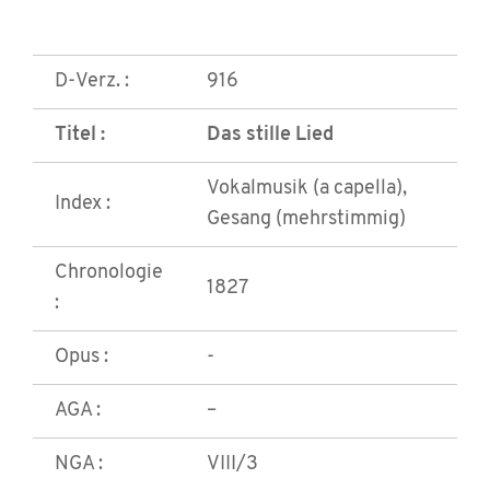
D-Verz. :
916
Titel :
Das stille Lied
Vokalmusik (a capella),
Index :
Gesang (mehrstimmig)
Chronologie
1827
:
Opus :
-
AGA :
–
NGA :
VIII/3