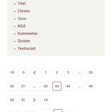
Titel
Chrono
Opus
NGA
Kommentar
Dichter
Textincipit
-10
-5
1
2
3
...
25
26
27
...
42
43
44
...
49
50
51
+5