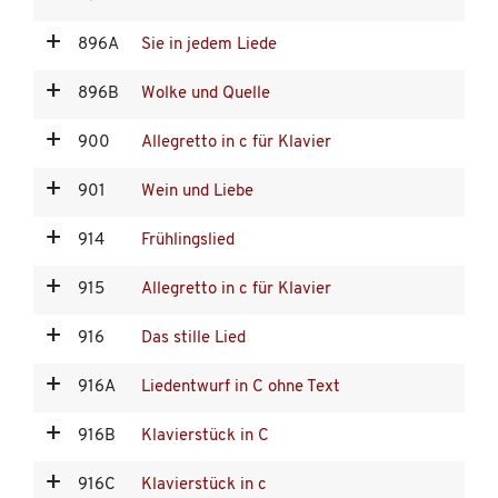
896A
Sie in jedem Liede
896B
Wolke und Quelle
900
Allegretto in c für Klavier
901
Wein und Liebe
914
Frühlingslied
915
Allegretto in c für Klavier
916
Das stille Lied
916A
Liedentwurf in C ohne Text
916B
Klavierstück in C
916C
Klavierstück in c