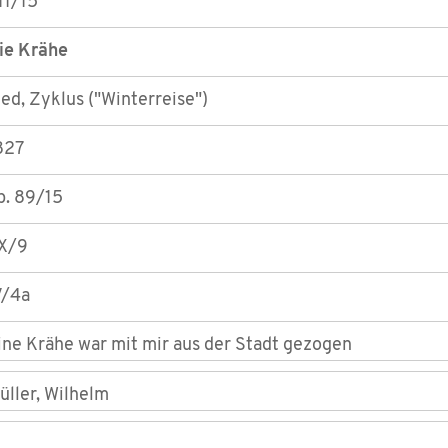
11/15
ie Krähe
ied, Zyklus ("Winterreise")
827
p. 89/15
X/9
V/4a
ine Krähe war mit mir aus der Stadt gezogen
üller, Wilhelm