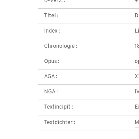
D-Verz. :
9
Titel :
D
Index :
L
Chronologie :
1
Opus :
o
AGA :
X
NGA :
I
Textincipit :
E
Textdichter :
M