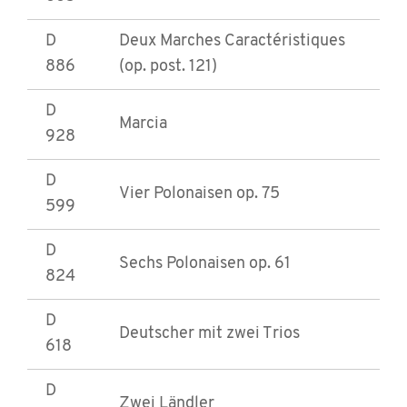
D
Deux Marches Caractéristiques
886
(op. post. 121)
D
Marcia
928
D
Vier Polonaisen op. 75
599
D
Sechs Polonaisen op. 61
824
D
Deutscher mit zwei Trios
618
D
Zwei Ländler