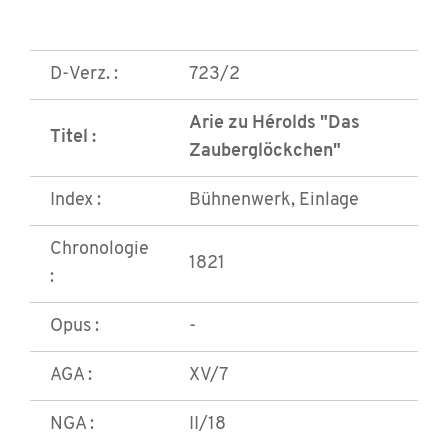
D-Verz. :
723/2
Arie zu Hérolds "Das
Titel :
Zauberglöckchen"
Index :
Bühnenwerk, Einlage
Chronologie
1821
:
Opus :
-
AGA :
XV/7
NGA :
II/18