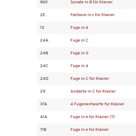
960
Sonate in B für Klavier
2E
Fantasie in c für Klavier
13
Fuge in d
24A
Fuge in C
24B
Fuge in G
24C
Fuge in d
24D
Fuge in C für Klavier
29
Andante in C für Klavier
37A
4 Fugenentwürfe für Klavier
41A
Fuge in e für Klavier (?)
71B
Fuge in e für Klavier