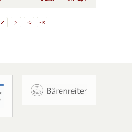
51
+5
+10