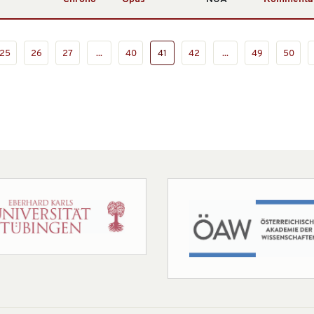
25
26
27
...
40
41
42
...
49
50