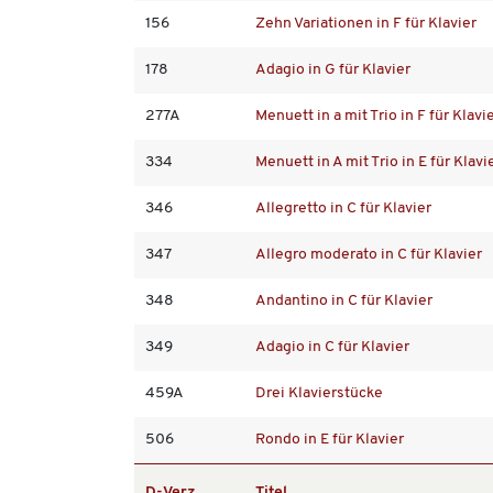
156
Zehn Variationen in F für Klavier
178
Adagio in G für Klavier
277A
Menuett in a mit Trio in F für Klavi
334
Menuett in A mit Trio in E für Klavi
346
Allegretto in C für Klavier
347
Allegro moderato in C für Klavier
348
Andantino in C für Klavier
349
Adagio in C für Klavier
459A
Drei Klavierstücke
506
Rondo in E für Klavier
D-Verz.
Titel