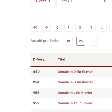
-10
-5
1
2
3
...
Anzahl pro Seite:
10
25
50
D-Verz.
Titel
850
Sonate in D für Klavier
894
Sonate in G für Klavier
958
Sonate in c für Klavier
959
Sonate in A für Klavier