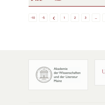
-10
-5
1
2
3
...