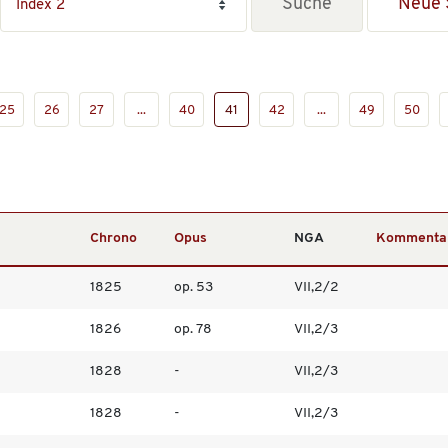
Neue 
25
26
27
...
40
41
42
...
49
50
Chrono
Opus
NGA
Kommenta
1825
op. 53
VII,2/2
1826
op. 78
VII,2/3
1828
-
VII,2/3
1828
-
VII,2/3