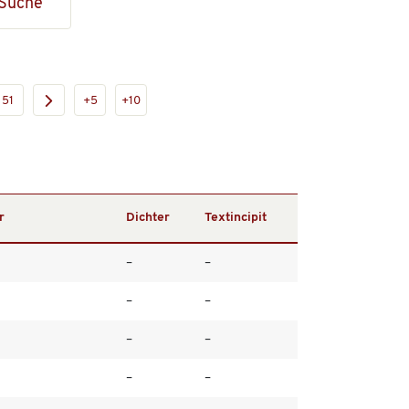
Suche
51
+5
+10
r
Dichter
Textincipit
–
–
–
–
–
–
–
–