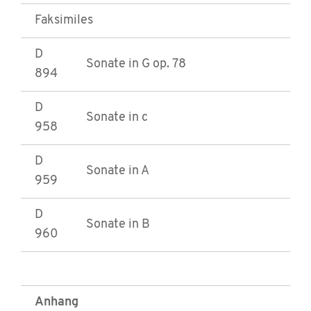
Faksimiles
D
Sonate in G op. 78
894
D
Sonate in c
958
D
Sonate in A
959
D
Sonate in B
960
Anhang