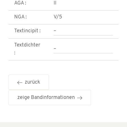
AGA :
II
NGA :
V/5
Textincipit :
–
Textdichter
–
:
zurück
zeige Bandinformationen