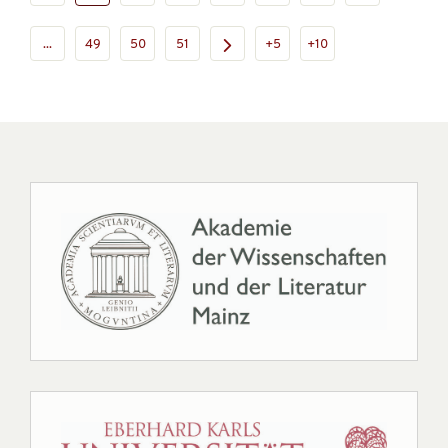
...
49
50
51
+5
+10