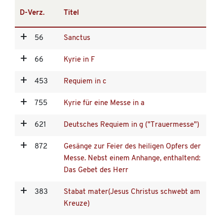
D-Verz.
Titel
56
Sanctus
66
Kyrie in F
453
Requiem in c
755
Kyrie für eine Messe in a
621
Deutsches Requiem in g ("Trauermesse")
872
Gesänge zur Feier des heiligen Opfers der
Messe. Nebst einem Anhange, enthaltend:
Das Gebet des Herr
383
Stabat mater(Jesus Christus schwebt am
Kreuze)