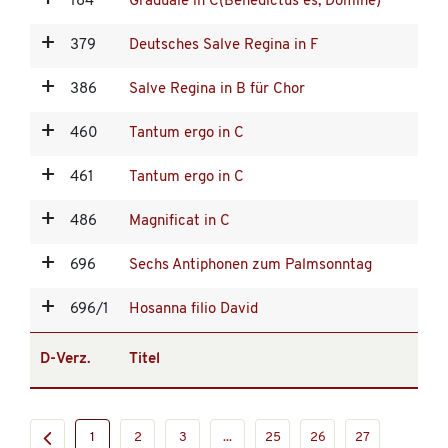
184
Graduale in C(Benedictus es, Domine)
379
Deutsches Salve Regina in F
386
Salve Regina in B für Chor
460
Tantum ergo in C
461
Tantum ergo in C
486
Magnificat in C
696
Sechs Antiphonen zum Palmsonntag
696/1
Hosanna filio David
D-Verz.
Titel
1
2
3
...
25
26
27