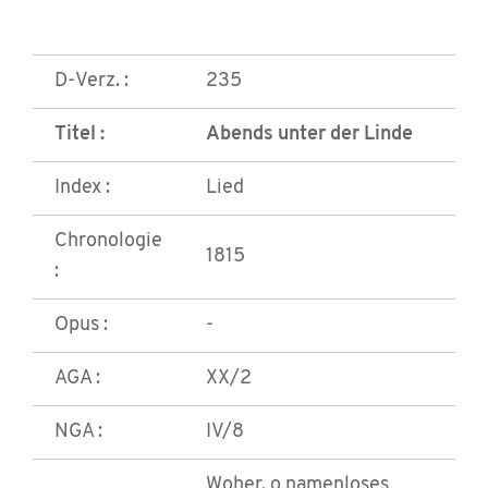
D-Verz. :
235
Titel :
Abends unter der Linde
Index :
Lied
Chronologie
1815
:
Opus :
-
AGA :
XX/2
NGA :
IV/8
Woher, o namenloses