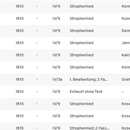
1815
-
IV/9
Strophenlied
Körn
1815
-
IV/9
Strophenlied
Kump
1815
-
IV/9
Strophenlied
Dein
1815
-
IV/9
Strophenlied
Jarni
1815
-
IV/9
Strophenlied
Kalc
1815
-
IV/9
Strophenlied
Körn
1815
-
IV/3a
1. Bearbeitung; 2 Fa...
Goet
1815
-
IV/9
Entwurf ohne Text
–
1815
-
IV/9
Strophenlied
Kose
1815
-
IV/9
Strophenlied
Kose
1815
-
IV/9
Strophenlied; 2 Fass...
Kose