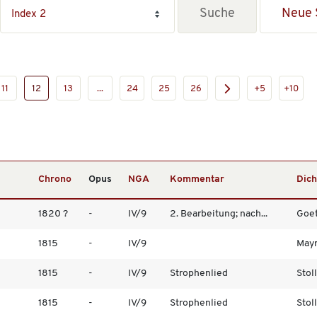
Neue 
11
12
13
...
24
25
26
+5
+10
Chrono
Opus
NGA
Kommentar
Dich
1820 ?
-
IV/9
2. Bearbeitung; nach...
Goet
1815
-
IV/9
Mayr
1815
-
IV/9
Strophenlied
Stol
1815
-
IV/9
Strophenlied
Stol