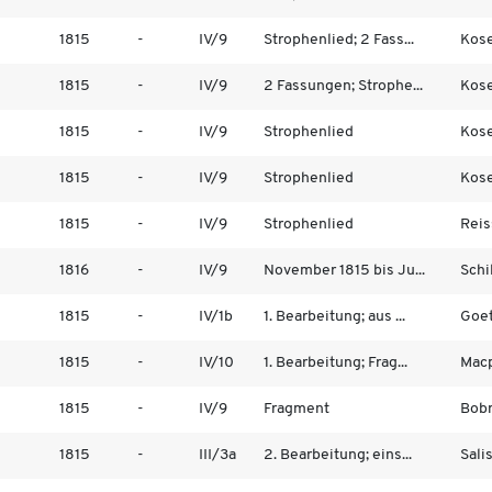
1815
-
IV/9
Strophenlied; 2 Fass...
Kose
1815
-
IV/9
2 Fassungen; Strophe...
Kose
1815
-
IV/9
Strophenlied
Kose
1815
-
IV/9
Strophenlied
Kose
1815
-
IV/9
Strophenlied
Reiss
1816
-
IV/9
November 1815 bis Ju...
Schil
1815
-
IV/1b
1. Bearbeitung; aus ...
Goet
1815
-
IV/10
1. Bearbeitung; Frag...
Macp
1815
-
IV/9
Fragment
Bobr
1815
-
III/3a
2. Bearbeitung; eins...
Sali