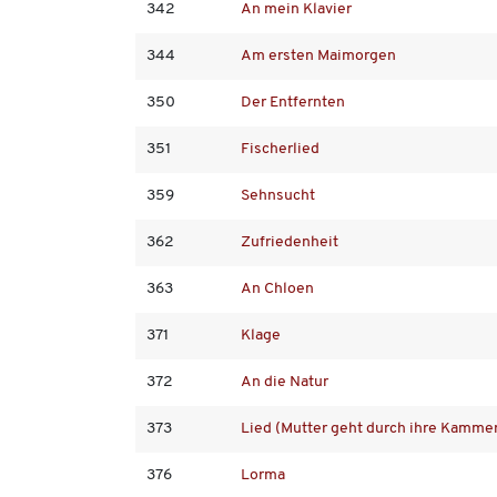
342
An mein Klavier
344
Am ersten Maimorgen
350
Der Entfernten
351
Fischerlied
359
Sehnsucht
362
Zufriedenheit
363
An Chloen
371
Klage
372
An die Natur
373
Lied (Mutter geht durch ihre Kamme
376
Lorma