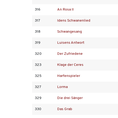
316
An Rosa II
317
Idens Schwanenlied
318
Schwangesang
319
Luisens Antwort
320
Der Zufriedene
323
Klage der Ceres
325
Harfenspieler
327
Lorma
329
Die drei Sänger
330
Das Grab