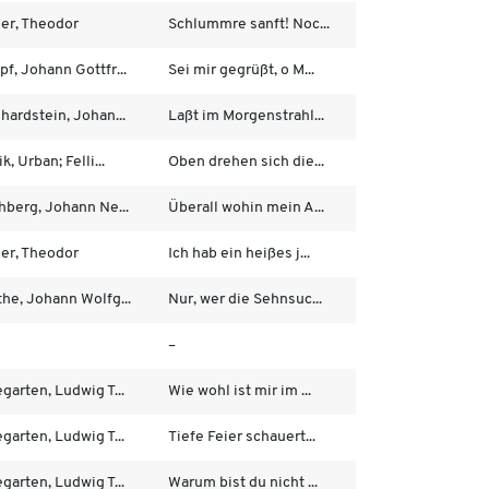
er, Theodor
Schlummre sanft! Noc...
f, Johann Gottfr...
Sei mir gegrüßt, o M...
hardstein, Johan...
Laßt im Morgenstrahl...
k, Urban; Felli...
Oben drehen sich die...
hberg, Johann Ne...
Überall wohin mein A...
er, Theodor
Ich hab ein heißes j...
he, Johann Wolfg...
Nur, wer die Sehnsuc...
–
garten, Ludwig T...
Wie wohl ist mir im ...
garten, Ludwig T...
Tiefe Feier schauert...
garten, Ludwig T...
Warum bist du nicht ...