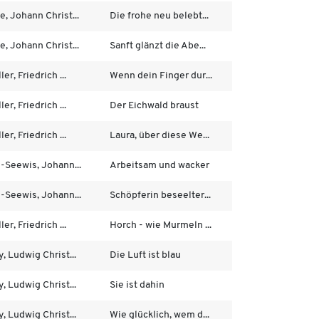
e, Johann Christ...
Die frohe neu belebt...
e, Johann Christ...
Sanft glänzt die Abe...
ler, Friedrich ...
Wenn dein Finger dur...
ler, Friedrich ...
Der Eichwald braust
ler, Friedrich ...
Laura, über diese We...
s-Seewis, Johann...
Arbeitsam und wacker
s-Seewis, Johann...
Schöpferin beseelter...
ler, Friedrich ...
Horch - wie Murmeln ...
y, Ludwig Christ...
Die Luft ist blau
y, Ludwig Christ...
Sie ist dahin
y, Ludwig Christ...
Wie glücklich, wem d...