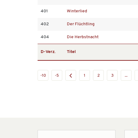
401
Winterlied
402
Der Flüchtling
404
Die Herbstnacht
D-Verz.
Titel
-10
-5
1
2
3
...