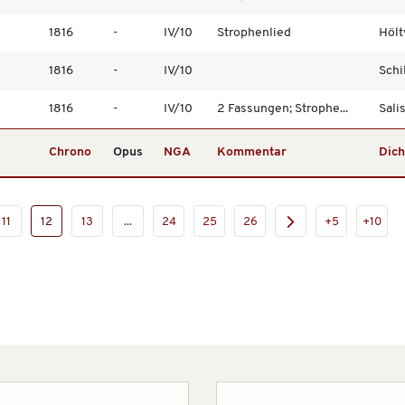
1816
-
IV/10
Strophenlied
Hölt
1816
-
IV/10
Schil
1816
-
IV/10
2 Fassungen; Strophe...
Sali
Chrono
Opus
NGA
Kommentar
Dich
11
12
13
...
24
25
26
+5
+10