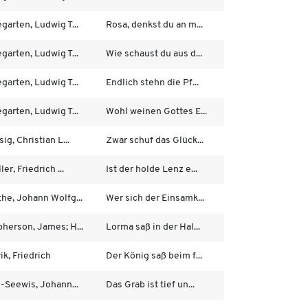
garten, Ludwig T...
Rosa, denkst du an m...
garten, Ludwig T...
Wie schaust du aus d...
garten, Ludwig T...
Endlich stehn die Pf...
garten, Ludwig T...
Wohl weinen Gottes E...
ig, Christian L...
Zwar schuf das Glück...
ler, Friedrich ...
Ist der holde Lenz e...
he, Johann Wolfg...
Wer sich der Einsamk...
herson, James; H...
Lorma saß in der Hal...
ik, Friedrich
Der König saß beim f...
s-Seewis, Johann...
Das Grab ist tief un...