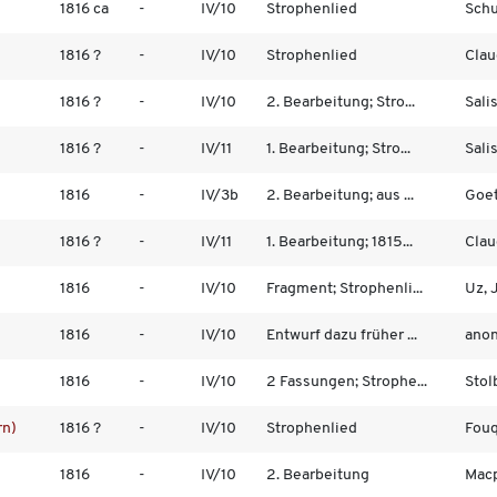
1816 ca
-
IV/10
Strophenlied
Schub
1816 ?
-
IV/10
Strophenlied
Clau
1816 ?
-
IV/10
2. Bearbeitung; Stro...
Sali
1816 ?
-
IV/11
1. Bearbeitung; Stro...
Sali
1816
-
IV/3b
2. Bearbeitung; aus ...
Goet
1816 ?
-
IV/11
1. Bearbeitung; 1815...
Clau
1816
-
IV/10
Fragment; Strophenli...
Uz, 
1816
-
IV/10
Entwurf dazu früher ...
ano
1816
-
IV/10
2 Fassungen; Strophe...
Stolb
rn)
1816 ?
-
IV/10
Strophenlied
Fouq
1816
-
IV/10
2. Bearbeitung
Macp