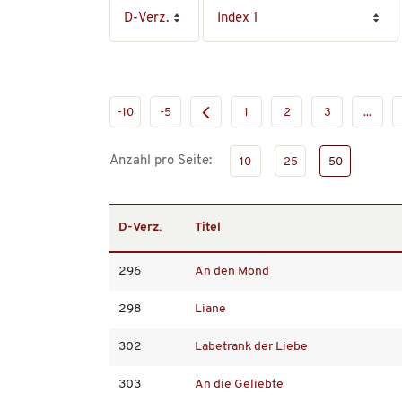
-10
-5
1
2
3
...
Anzahl pro Seite:
10
25
50
D-Verz.
Titel
296
An den Mond
298
Liane
302
Labetrank der Liebe
303
An die Geliebte