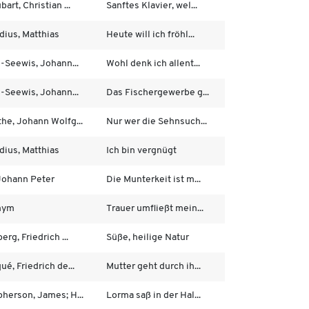
art, Christian ...
Sanftes Klavier, wel...
dius, Matthias
Heute will ich fröhl...
s-Seewis, Johann...
Wohl denk ich allent...
s-Seewis, Johann...
Das Fischergewerbe g...
he, Johann Wolfg...
Nur wer die Sehnsuch...
dius, Matthias
Ich bin vergnügt
Johann Peter
Die Munterkeit ist m...
nym
Trauer umfließt mein...
erg, Friedrich ...
Süße, heilige Natur
ué, Friedrich de...
Mutter geht durch ih...
herson, James; H...
Lorma saß in der Hal...