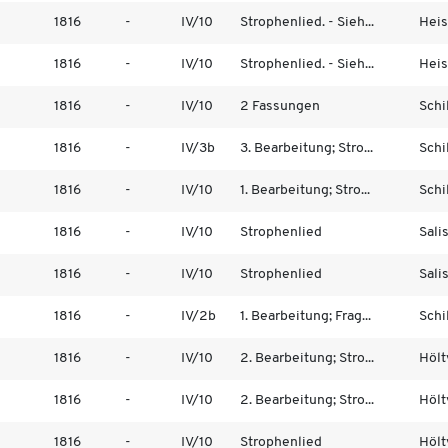
1816
-
IV/10
Strophenlied. - Sieh...
Heis
1816
-
IV/10
Strophenlied. - Sieh...
Heis
1816
-
IV/10
2 Fassungen
Schil
1816
-
IV/3b
3. Bearbeitung; Stro...
Schil
1816
-
IV/10
1. Bearbeitung; Stro...
Schil
1816
-
IV/10
Strophenlied
Sali
1816
-
IV/10
Strophenlied
Sali
1816
-
IV/2b
1. Bearbeitung; Frag...
Schil
1816
-
IV/10
2. Bearbeitung; Stro...
Hölt
1816
-
IV/10
2. Bearbeitung; Stro...
Hölt
1816
-
IV/10
Strophenlied
Hölt