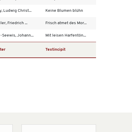
y, Ludwig Christ...
Keine Blumen blühn
ler, Friedrich ...
Frisch atmet des Mor...
s-Seewis, Johann...
Mit leisen Harfentön...
ter
Textincipit