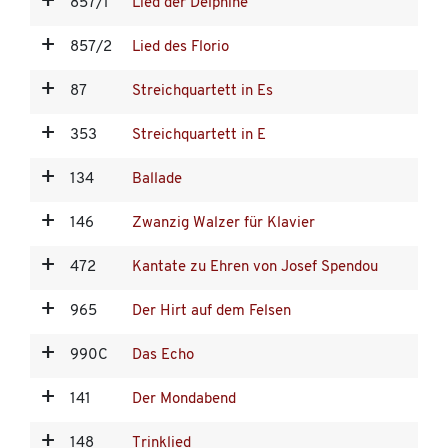
857/1
Lied der Delphine
857/2
Lied des Florio
87
Streichquartett in Es
353
Streichquartett in E
134
Ballade
146
Zwanzig Walzer für Klavier
472
Kantate zu Ehren von Josef Spendou
965
Der Hirt auf dem Felsen
990C
Das Echo
141
Der Mondabend
148
Trinklied