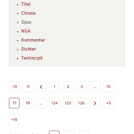
Titel
Chrono
Opus
NGA
Kommentar
Dichter
Textincipit
-10
-5
1
2
3
...
76
77
78
...
124
125
126
+5
+10