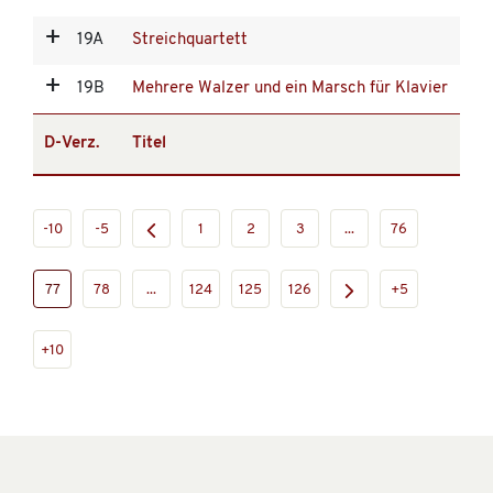
19A
Streichquartett
19B
Mehrere Walzer und ein Marsch für Klavier
D-Verz.
Titel
-10
-5
1
2
3
...
76
77
78
...
124
125
126
+5
+10