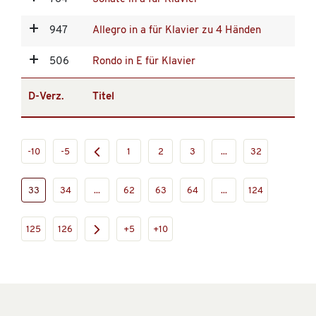
947
Allegro in a für Klavier zu 4 Händen
506
Rondo in E für Klavier
D-Verz.
Titel
-10
-5
1
2
3
...
32
33
34
...
62
63
64
...
124
125
126
+5
+10