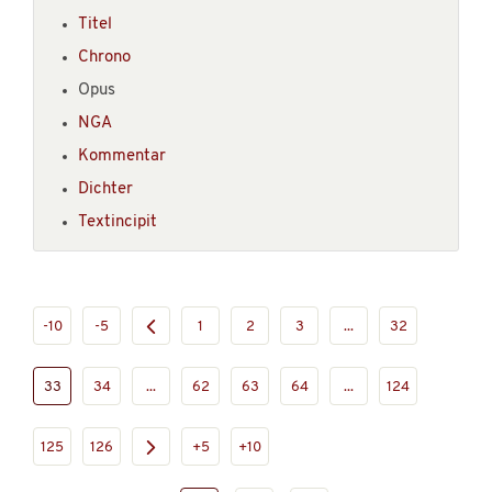
Titel
Chrono
Opus
NGA
Kommentar
Dichter
Textincipit
-10
-5
1
2
3
...
32
33
34
...
62
63
64
...
124
125
126
+5
+10