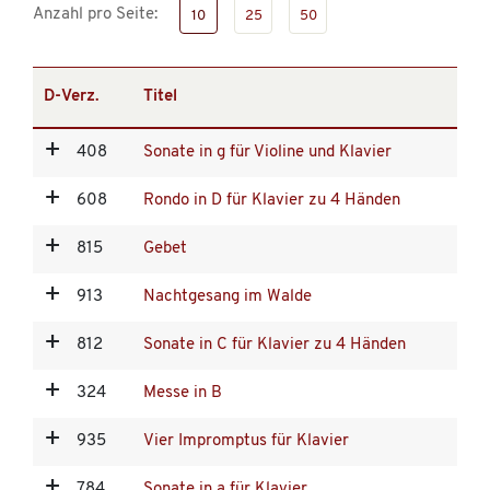
Anzahl pro Seite:
10
25
50
D-Verz.
Titel
408
Sonate in g für Violine und Klavier
608
Rondo in D für Klavier zu 4 Händen
815
Gebet
913
Nachtgesang im Walde
812
Sonate in C für Klavier zu 4 Händen
324
Messe in B
935
Vier Impromptus für Klavier
784
Sonate in a für Klavier