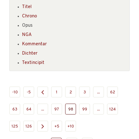
Titel
Chrono
Opus
NGA
Kommentar
Dichter
Textincipit
-10
-5
1
2
3
...
62
63
64
...
97
98
99
...
124
125
126
+5
+10