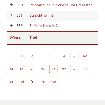
580
Polonaise in B für Violine und Orchester
581
Streichtrio in B
589
Sinfonie Nr. 6 in C
D-Verz.
Titel
-10
-5
1
2
3
...
62
63
64
...
97
98
99
...
124
125
126
+5
+10