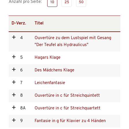
Anzahl pro Seite:
10
25
50
D-Verz.
Titel
4
Ouvertüre zu dem Lustspiel mit Gesang
"Der Teufel als Hydraulicus"
5
Hagars Klage
6
Des Mädchens Klage
7
Leichenfantasie
8
Ouvertüre in c für Streichquintett
8A
Ouvertüre in c für Streichquartett
9
Fantasie in g für Klavier zu 4 Händen