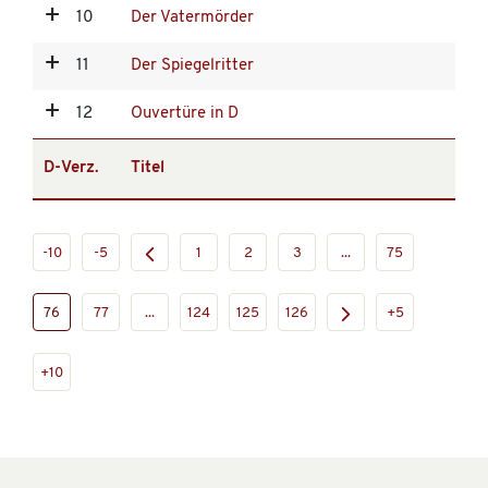
10
Der Vatermörder
11
Der Spiegelritter
12
Ouvertüre in D
D-Verz.
Titel
-10
-5
1
2
3
...
75
76
77
...
124
125
126
+5
+10