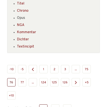
Titel
Chrono
Opus
NGA
Kommentar
Dichter
Textincipit
-10
-5
1
2
3
...
75
76
77
...
124
125
126
+5
+10