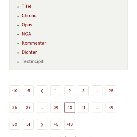
Titel
Chrono
Opus
NGA
Kommentar
Dichter
Textincipit
-10
-5
1
2
3
...
25
26
27
...
39
40
41
...
49
50
51
+5
+10