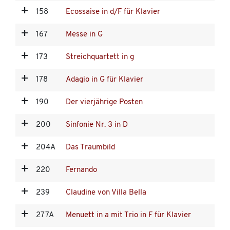
158
Ecossaise in d/F für Klavier
167
Messe in G
173
Streichquartett in g
178
Adagio in G für Klavier
190
Der vierjährige Posten
200
Sinfonie Nr. 3 in D
204A
Das Traumbild
220
Fernando
239
Claudine von Villa Bella
277A
Menuett in a mit Trio in F für Klavier