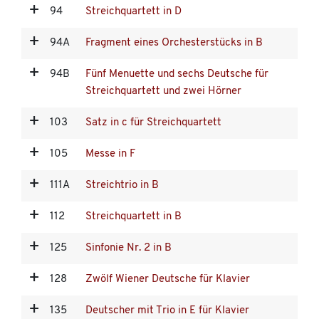
94
Streichquartett in D
94A
Fragment eines Orchesterstücks in B
94B
Fünf Menuette und sechs Deutsche für
Streichquartett und zwei Hörner
103
Satz in c für Streichquartett
105
Messe in F
111A
Streichtrio in B
112
Streichquartett in B
125
Sinfonie Nr. 2 in B
128
Zwölf Wiener Deutsche für Klavier
135
Deutscher mit Trio in E für Klavier