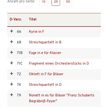
Anzahl pro Seite:
10
25
50
D-Verz.
Titel
66
Kyrie in F
68
Streichquartett in B
71B
Fuge in e für Klavier
71C
Fragment eines Orchesterstücks in D
72
Oktett in F für Bläser
74
Streichquartett in D
79
Nonett in es für Bläser "Franz Schuberts
Begräbniß-Feyer"