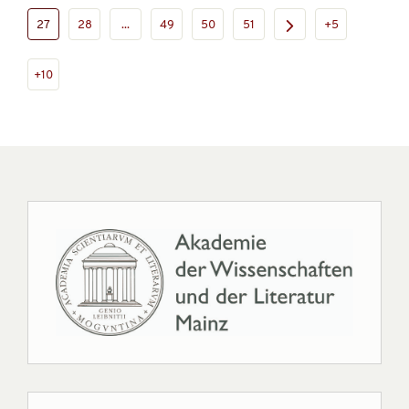
27
28
...
49
50
51
+5
+10