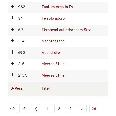
962
Tantum ergo in Es
34
Te solo adoro
62
Thronend auf erhabnem Sitz
314
Nachtgesang
690
Abendröte
216
Meeres Stille
215A
Meeres Stille
D-Verz.
Titel
-10
-5
1
2
3
...
26