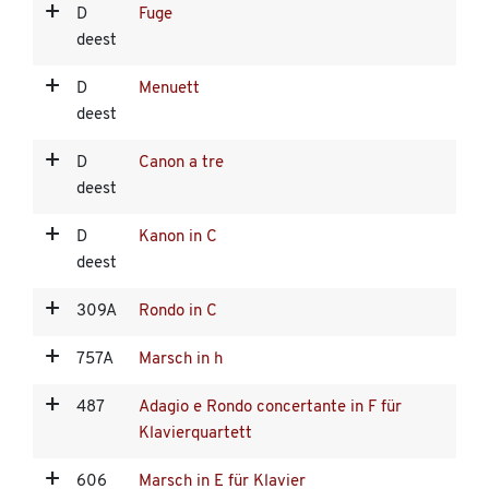
D
Fuge
deest
D
Menuett
deest
D
Canon a tre
deest
D
Kanon in C
deest
309A
Rondo in C
757A
Marsch in h
487
Adagio e Rondo concertante in F für
Klavierquartett
606
Marsch in E für Klavier