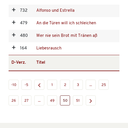
732
Alfonso und Estrella
479
An die Türen will ich schleichen
480
Wer nie sein Brot mit Tränen aß
164
Liebesrausch
D-Verz.
Titel
-10
-5
1
2
3
...
25
26
27
...
49
50
51