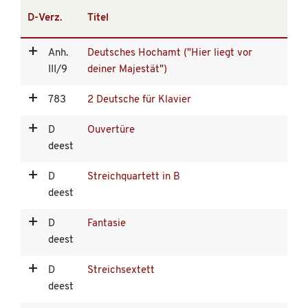
D-Verz.
Titel
Anh.
Deutsches Hochamt ("Hier liegt vor
III/9
deiner Majestät")
783
2 Deutsche für Klavier
D
Ouvertüre
deest
D
Streichquartett in B
deest
D
Fantasie
deest
D
Streichsextett
deest