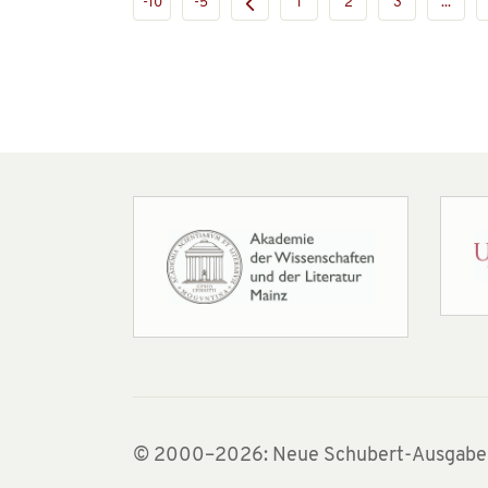
-10
-5
1
2
3
...
© 2000–2026: Neue Schubert-Ausgabe