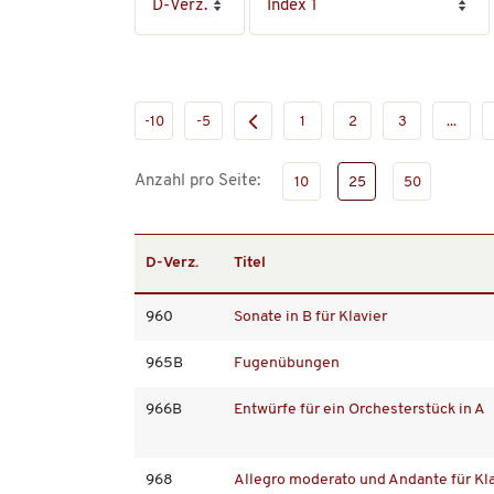
-10
-5
1
2
3
...
Anzahl pro Seite:
10
25
50
D-Verz.
Titel
960
Sonate in B für Klavier
965B
Fugenübungen
966B
Entwürfe für ein Orchesterstück in A
968
Allegro moderato und Andante für Kl