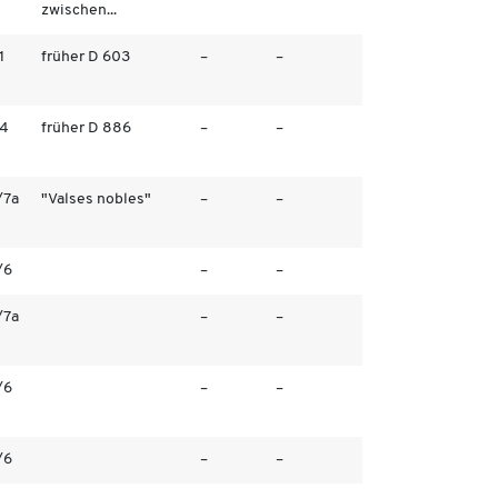
zwischen...
1
früher D 603
–
–
/4
früher D 886
–
–
/7a
"Valses nobles"
–
–
/6
–
–
/7a
–
–
/6
–
–
/6
–
–