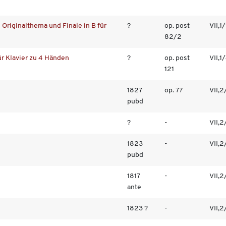
n Originalthema und Finale in B für
?
op. post
VII,1/
82/2
ür Klavier zu 4 Händen
?
op. post
VII,1
121
1827
op. 77
VII,2
pubd
?
-
VII,2
1823
-
VII,2
pubd
1817
-
VII,2
ante
1823 ?
-
VII,2