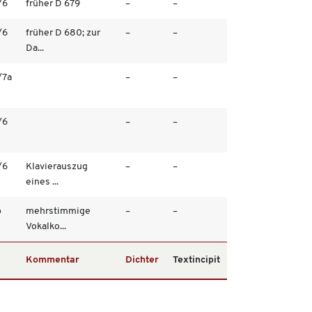
/6
früher D 679
–
–
/6
früher D 680; zur
–
–
Da...
/7a
–
–
/6
–
–
/6
Klavierauszug
–
–
eines ...
b
mehrstimmige
–
–
Vokalko...
Kommentar
Dichter
Textincipit