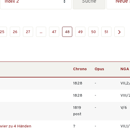
Neue 
25
26
27
...
47
48
49
50
51
Chrono
Opus
NGA
1828
-
VII,2
1828
-
VIII/
1819
-
V/6
post
avier zu 4 Händen
?
-
VII,1/