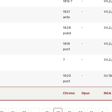
1816 ?
-
VII,2
1821
-
VII,2
ante
1828
-
VII,2
pubd
1818
-
VII,2
post
?
-
VII,2
1820
-
III/3
post
Chrono
Opus
NGA