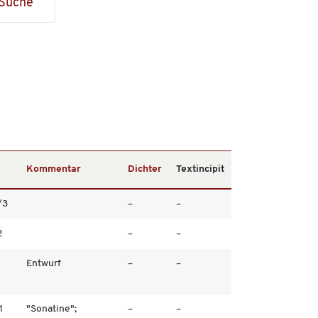
Suche
Kommentar
Dichter
Textincipit
/3
–
–
2
–
–
Entwurf
–
–
1
"Sonatine";
–
–