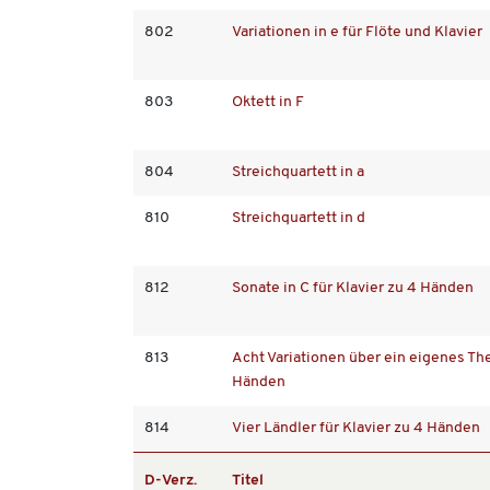
802
Variationen in e für Flöte und Klavier
803
Oktett in F
804
Streichquartett in a
810
Streichquartett in d
812
Sonate in C für Klavier zu 4 Händen
813
Acht Variationen über ein eigenes The
Händen
814
Vier Ländler für Klavier zu 4 Händen
D-Verz.
Titel