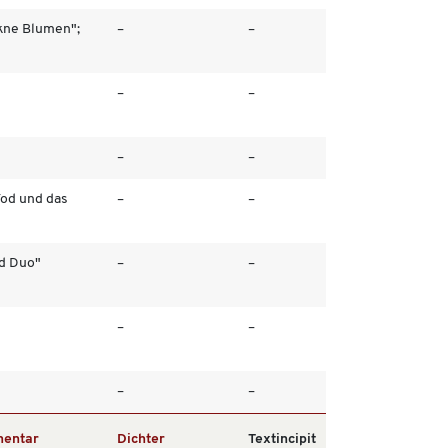
kne Blumen";
–
–
–
–
–
–
Tod und das
–
–
d Duo"
–
–
–
–
–
–
entar
Dichter
Textincipit