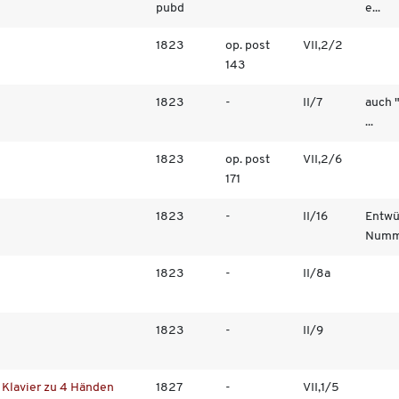
pubd
e...
1823
op. post
VII,2/2
143
1823
-
II/7
auch 
...
1823
op. post
VII,2/6
171
1823
-
II/16
Entwü
Numme
1823
-
II/8a
1823
-
II/9
r Klavier zu 4 Händen
1827
-
VII,1/5