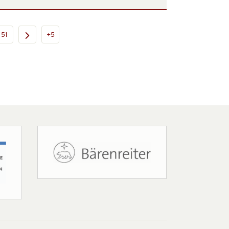
51
+5