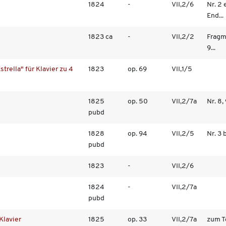
1824
-
VII,2/6
Nr. 2
End...
1823 ca
-
VII,2/2
Fragm
9...
trella" für Klavier zu 4
1823
op. 69
VII,1/5
1825
op. 50
VII,2/7a
Nr. 8, 
pubd
1828
op. 94
VII,2/5
Nr. 3 
pubd
1823
-
VII,2/6
1824
-
VII,2/7a
pubd
Klavier
1825
op. 33
VII,2/7a
zum T