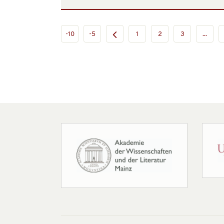
-10
-5
1
2
3
...