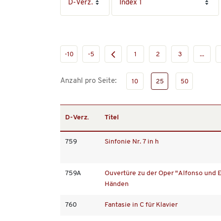
-10
-5
1
2
3
...
Anzahl pro Seite:
10
25
50
D-Verz.
Titel
759
Sinfonie Nr. 7 in h
759A
Ouvertüre zu der Oper "Alfonso und Es
Händen
760
Fantasie in C für Klavier