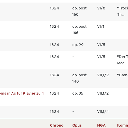
1824
op. post
VI/8
"Troc
160
Th...
1824
op. post
VI/1
166
1824
op. 29
VI/5
1824
-
VI/5
"Der 
Mäd...
1824
op. post
VII,1/2
"Gran
140
ma in As für Klavier zu 4
1824
op. 35
VII,1/2
1824
-
VII,1/4
Chrono
Opus
NGA
Komm