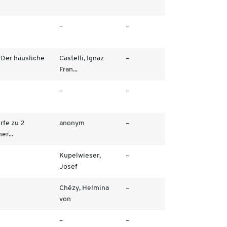
–
–
"Der häusliche
Castelli, Ignaz
–
Fran...
–
–
rfe zu 2
anonym
–
r...
Kupelwieser,
–
Josef
Chézy, Helmina
–
von
–
–