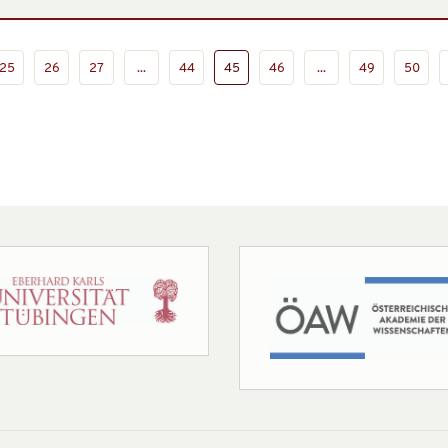
25
26
27
...
44
45
46
...
49
50