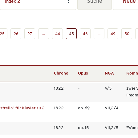
Neue 
25
26
27
...
44
45
46
...
49
50
Chrono
Opus
NGA
Komm
1822
-
V/3
zwei 
Fragm.
trella" für Klavier zu 2
1822
op. 69
VII,2/4
1822
op. 15
VII,2/5
"Wand