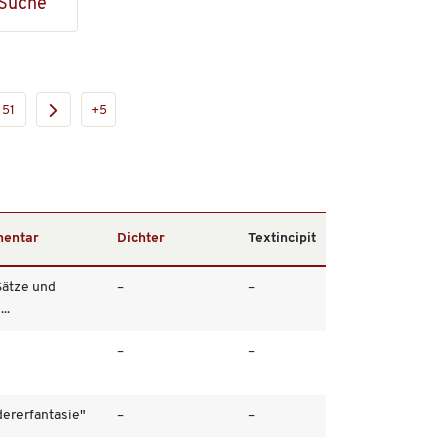
Suche
51
+5
entar
Dichter
Textincipit
Sätze und
–
–
..
–
–
ererfantasie"
–
–