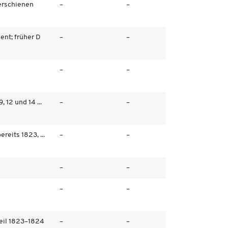
 erschienen
–
–
ent; früher D
–
–
–
–
9, 12 und 14 ...
–
–
bereits 1823, ...
–
–
–
–
–
–
eil 1823–1824
–
–