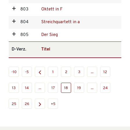
803
Oktett in F
804
Streichquartett in a
805
Der Sieg
D-Verz.
Titel
-10
-5
1
2
3
...
12
13
14
...
17
18
19
...
24
25
26
+5