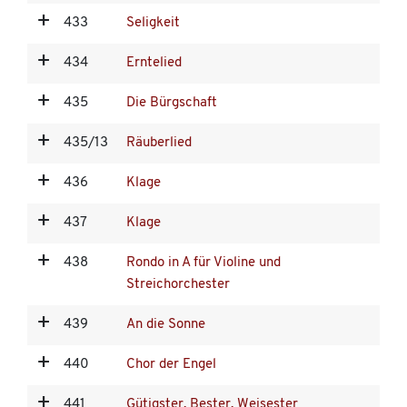
433
Seligkeit
434
Erntelied
435
Die Bürgschaft
435/13
Räuberlied
436
Klage
437
Klage
438
Rondo in A für Violine und
Streichorchester
439
An die Sonne
440
Chor der Engel
441
Gütigster, Bester, Weisester