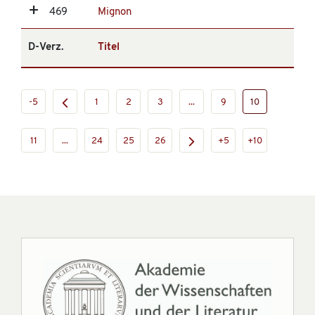
469
Mignon
D-Verz.
Titel
-5
1
2
3
...
9
10
11
...
24
25
26
+5
+10