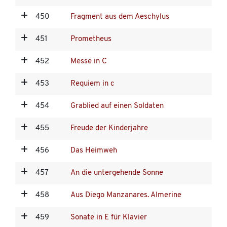
450
Fragment aus dem Aeschylus
451
Prometheus
452
Messe in C
453
Requiem in c
454
Grablied auf einen Soldaten
455
Freude der Kinderjahre
456
Das Heimweh
457
An die untergehende Sonne
458
Aus Diego Manzanares. Almerine
459
Sonate in E für Klavier